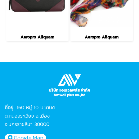
Aeropro Aliquam
Aeropro Aliquam
ที่อยู่
160 หมู่ 10 บ.โตนด
ต.หนองระเวียง อ.เมือง
จ.นครราชสีมา 30000