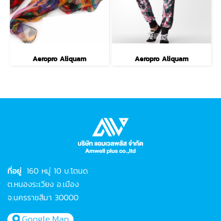
Aeropro Aliquam
Aeropro Aliquam
ที่อยู่
160 หมู่ 10 บ.โตนด
ต.หนองระเวียง อ.เมือง
จ.นครราชสีมา 30000