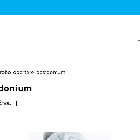
robo oportere posidonium
idonium
ข้าชม
|